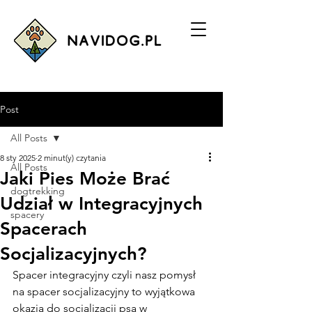
Post
All Posts
8 sty 2025
2 minut(y) czytania
All Posts
Jaki Pies Może Brać
dogtrekking
Udział w Integracyjnych
spacery
Spacerach
Socjalizacyjnych?
Spacer integracyjny czyli nasz pomysł 
na spacer socjalizacyjny to wyjątkowa 
okazja do socjalizacji psa w 