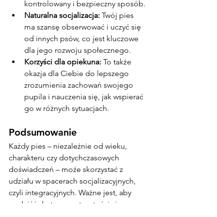
kontrolowany i bezpieczny sposób.
Naturalna socjalizacja:
 Twój pies 
ma szansę obserwować i uczyć się 
od innych psów, co jest kluczowe 
dla jego rozwoju społecznego.
Korzyści dla opiekuna:
 To także 
okazja dla Ciebie do lepszego 
zrozumienia zachowań swojego 
pupila i nauczenia się, jak wspierać 
go w różnych sytuacjach.
Podsumowanie
Każdy pies – niezależnie od wieku, 
charakteru czy dotychczasowych 
doświadczeń – może skorzystać z 
udziału w spacerach socjalizacyjnych, 
czyli integracyjnych. Ważne jest, aby 
podejść do tego z otwartością i 
cierpliwością, dając swojemu psu czas 