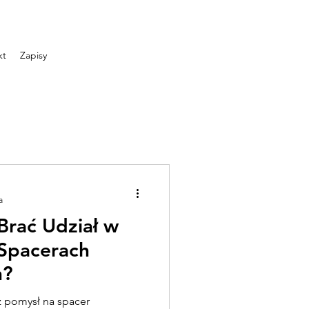
kt
Zapisy
a
Brać Udział w
 Spacerach
h?
sz pomysł na spacer