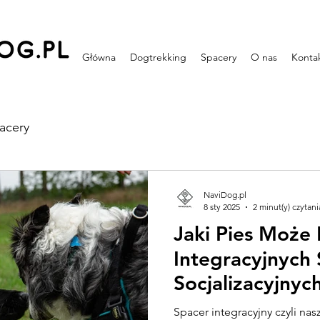
Główna
Dogtrekking
Spacery
O nas
Konta
acery
NaviDog.pl
8 sty 2025
2 minut(y) czytani
Jaki Pies Może 
Integracyjnych
Socjalizacyjnyc
Spacer integracyjny czyli na