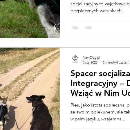
socjalizacyjny to wyjątkowa o
bezpiecznych warunkach.
NaviDog.pl
8 sty 2025
2 minut(y) czytani
Spacer socjaliz
Integracyjny –
Wziąć w Nim Ud
Pies, jako istota społeczna, 
ze swoim opiekunem, ale ta
w psim języku, wzajemna...