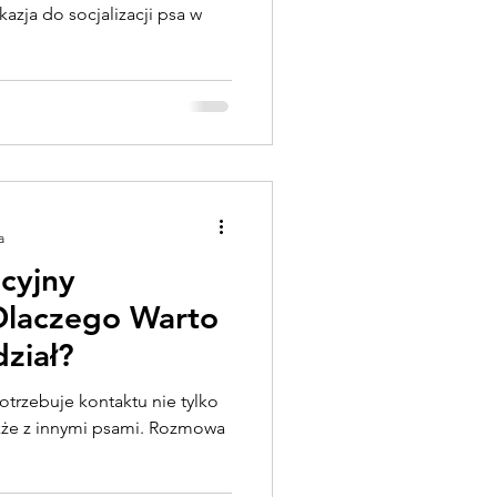
kazja do socjalizacji psa w
a
acyjny
 Dlaczego Warto
ział?
potrzebuje kontaktu nie tylko
kże z innymi psami. Rozmowa